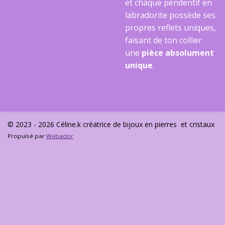
et chaque pendentif en
labradorite possède ses
propres reflets uniques,
faisant de ton collier
une
pièce absolument
unique
.
© 2023 - 2026 Céline.k créatrice de bijoux en pierres et cristaux
Propulsé par
Webador