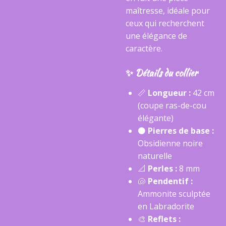
maîtresse, idéale pour
ceux qui recherchent
une élégance de
caractère.
​✨ Détails du collier
​📏
Longueur :
42 cm
(coupe ras-de-cou
élégante)
​⚫
Pierres de base :
Obsidienne noire
naturelle
​📐
Perles :
8 mm
​🐚
Pendentif :
Ammonite sculptée
en Labradorite
​🎨
Reflets :